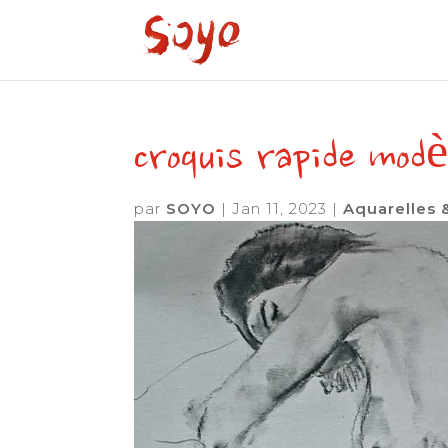
croquis rapide modè
par
SOYO
|
Jan 11, 2023
|
Aquarelles 